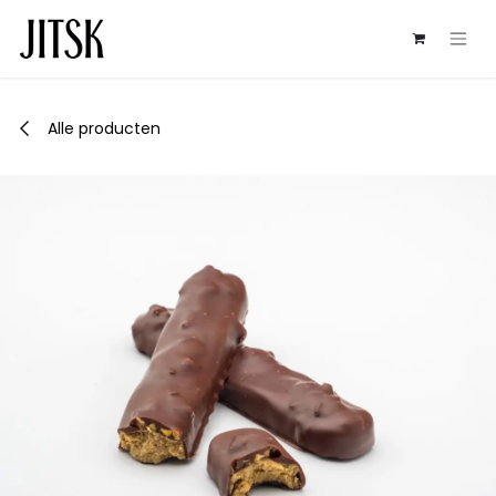
Overslaan naar inhoud
Alle producten