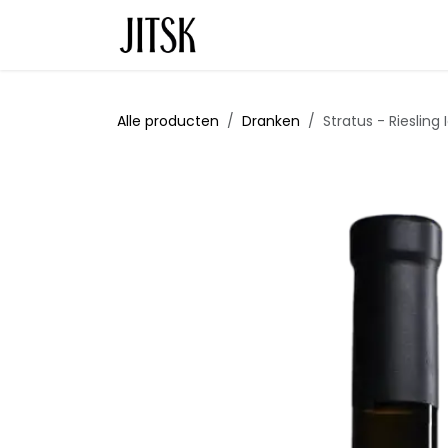
Overslaan naar inhoud
Startpagina
Over ons
B2B
Alle producten
Dranken
Stratus - Riesling