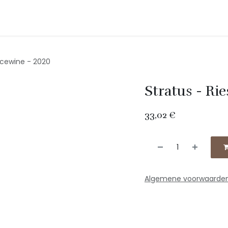
Onze producten
Shop
Contact
Evenementen
 Icewine - 2020
Stratus - Ri
33,02
€
Algemene voorwaarde