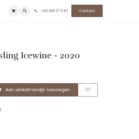
+32 491 17 11 67
Contact
esling Icewine - 2020
Aan winkelmandje toevoegen
n